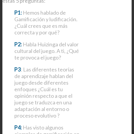
estas 5 preguntas:
P1:
Hemos hablado de
Gamificación y ludificación.
¿Cuál crees que es más
correcta y por qué?
P2:
Habla Huizinga del valor
cultural del juego. A ti, ¿Qué
te provoca el juego?
P3
: Las diferentes teorías
de aprendizaje hablan del
juego desde diferentes
enfoques ¿Cuál es tu
opinión respecto a que el
juego se traduzca en una
adaptación al entorno o
proceso evolutivo ?
P4:
Has visto algunos
ejemplos de gamificación en