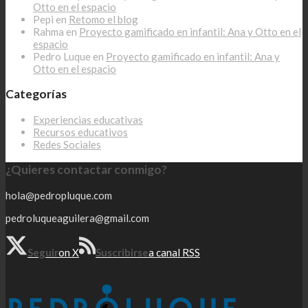
Otto en el espacio
Pepi
en
Retomo el blog
Rahma
en
Proyecto gamificado en infantil: Ana y Otto en el
espacio
Pedro Luque
en
Proyecto gamificado en infantil: Ana y
Otto en el espacio
Categorías
Experiencias educativas
Recursos educativos
Redes Sociales
¿Quieres contactar conmigo?
hola@pedropluque.com
pedroluqueaguilera@gmail.com
Seguir
on X
Suscribirse
a canal RSS