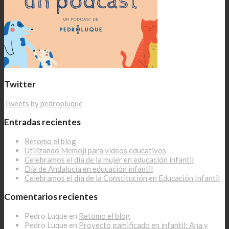
Twitter
Tweets by pedropluque
Entradas recientes
Retomo el blog
Utilizando Memoji para vídeos educativos
Celebramos el día de la mujer en educación infantil
Día de Andalucía en educación infantil
Celebramos el día de la Constitución en Educación Infantil
Comentarios recientes
Pedro Luque
en
Retomo el blog
Pedro Luque
en
Proyecto gamificado en infantil: Ana y