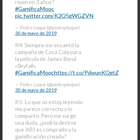
room en 3 años?
#GamificaMooc
pic.twitter.com/K2Q5gWGZVN
— Pedro Luque (@pedropluque)
30 de mayo de 2019
R4: Siempre me encantó la
campaña de Coca Cola para
la película de James Bond
«Skyfall».
#GamificaMooc
https://t.co/PdwunKQgtZ
— Pedro Luque (@pedropluque)
30 de mayo de 2019
R5: Lo que os estoy leyendo
me parece correcto y lo
comparto. Pero me surge
una duda, ¿podría decirse
que ABJ es comprado y la
gamificación creada?