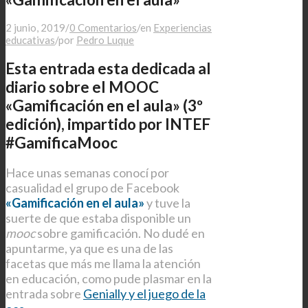
2 junio, 2019
/
0 Comentarios
/
en
Experiencias
educativas
/
por
Pedro Luque
Esta entrada esta dedicada al
diario sobre el MOOC
«Gamificación en el aula» (3º
edición), impartido por INTEF
#GamificaMooc
Hace unas semanas conocí por
casualidad el grupo de Facebook
«Gamificación en el aula»
y tuve la
suerte de que estaba disponible un
mooc
sobre gamificación. No dudé en
apuntarme, ya que es una de las
facetas que más me llama la atención
en educación, como pude plasmar en la
entrada sobre
Genially y el juego de la