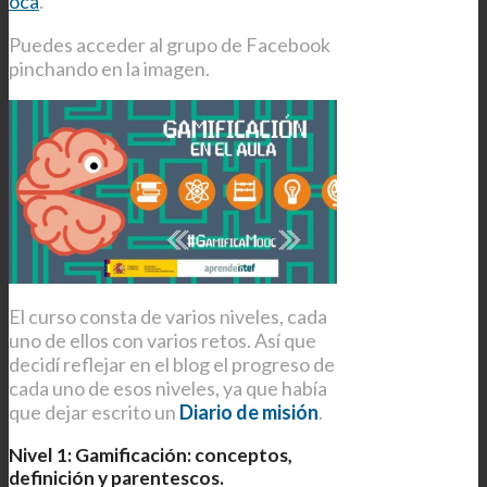
oca
.
Puedes acceder al grupo de Facebook
pinchando en la imagen.
El curso consta de varios niveles, cada
uno de ellos con varios retos. Así que
decidí reflejar en el blog el progreso de
cada uno de esos niveles, ya que había
que dejar escrito un
Diario de misión
.
Nivel 1: Gamificación: conceptos,
definición y parentescos.