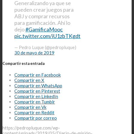
Generalizando ya que se
pueden crear juegos para
ABJ y comprar recursos
para gamificación. Ahí lo
dejo
#GamificaMooc
pic.twitter.com/iU1zbTKgdt
— Pedro Luque (@pedropluque)
30 de mayo de 2019
Compartir esta entrada
Compartir en Facebook
Compartir en X
Compartir en WhatsApp
Compartir en Pinterest
Compartir en LinkedIn
Compartir en Tumblr
Compartir en Vk
Compartir en Reddit
Compartir por correo
https://pedropluque.com/wp-
content/uploads/2019/05/Diario-de-misión-