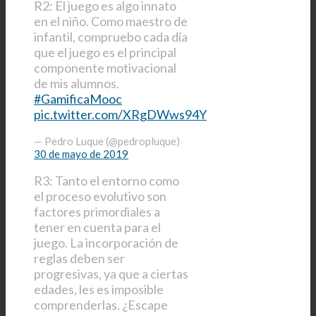
R2: El juego es algo innato
en el niño. Como maestro de
infantil, compruebo cada día
que el juego es el principal
componente motivacional
de mis alumnos.
#GamificaMooc
pic.twitter.com/XRgDWws94Y
— Pedro Luque (@pedropluque)
30 de mayo de 2019
R3: Tanto el entorno como
el proceso evolutivo son
factores primordiales a
tener en cuenta para el
juego. La incorporación de
reglas deben ser
progresivas, ya que a ciertas
edades, les es imposible
comprenderlas. ¿Escape