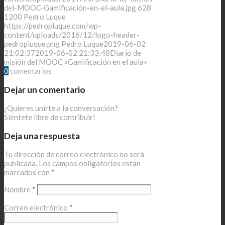
del-MOOC-Gamificación-en-el-aula.jpg
628
1200
Pedro Luque
https://pedropluque.com/wp-
content/uploads/2016/12/logo-header-
pedropluque.png
Pedro Luque
2019-06-02
21:02:37
2019-06-02 21:33:48
Diario de
misión del MOOC «Gamificación en el aula»
0
comentarios
Dejar un comentario
¿Quieres unirte a la conversación?
Siéntete libre de contribuir!
Deja una respuesta
Tu dirección de correo electrónico no será
publicada.
Los campos obligatorios están
marcados con
*
Nombre
*
Correo electrónico
*