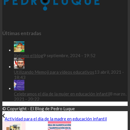
Últimas entradas
Retomo el blog
9 septiembre, 2024 - 19:52
Utilizando Memoji para vídeos educativos
13 abril, 2021 -
18:43
Celebramos el día de la mujer en educación infantil
8 marzo,
2021 - 20:22
© Copyright - El Blog de Pedro Luque
Actividad para el día de la madre en educación infantil