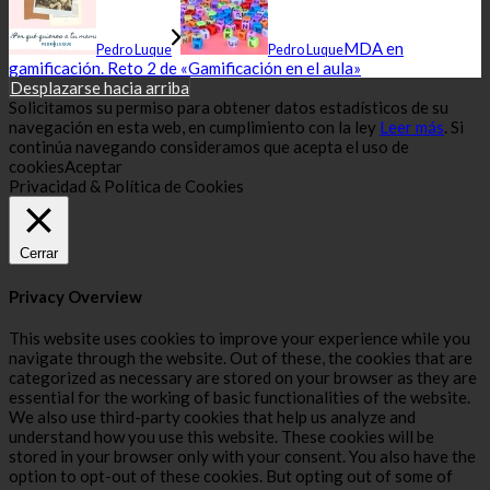
MDA en
Pedro Luque
Pedro Luque
gamificación. Reto 2 de «Gamificación en el aula»
Desplazarse hacia arriba
Solicitamos su permiso para obtener datos estadísticos de su
navegación en esta web, en cumplimiento con la ley
Leer más
. Si
continúa navegando consideramos que acepta el uso de
cookies
Aceptar
Privacidad & Política de Cookies
Cerrar
Privacy Overview
This website uses cookies to improve your experience while you
navigate through the website. Out of these, the cookies that are
categorized as necessary are stored on your browser as they are
essential for the working of basic functionalities of the website.
We also use third-party cookies that help us analyze and
understand how you use this website. These cookies will be
stored in your browser only with your consent. You also have the
option to opt-out of these cookies. But opting out of some of