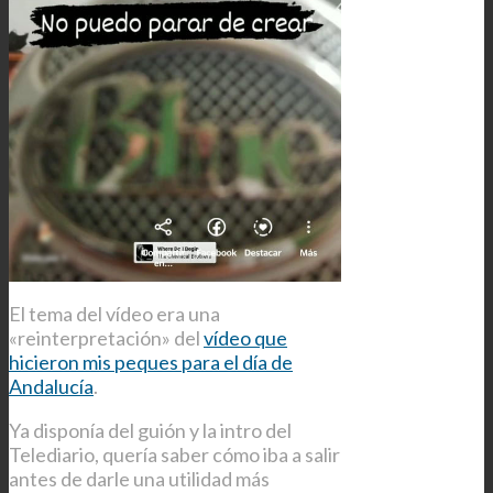
El tema del vídeo era una
«reinterpretación» del
vídeo que
hicieron mis peques para el día de
Andalucía
.
Ya disponía del guión y la intro del
Telediario, quería saber cómo iba a salir
antes de darle una utilidad más