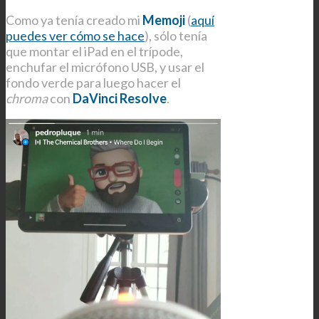
Como ya tenía creado mi
Memoji
(
aquí
puedes ver cómo se hace
), sólo tenía
que montar el iPad en el trípode,
enchufar el micrófono USB, y usar el
fondo verde para luego hacer el
chroma
con
DaVinci Resolve
.