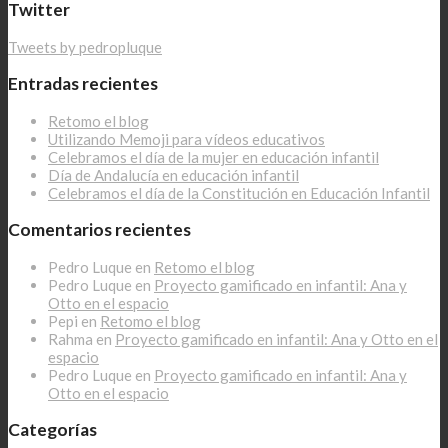
Twitter
Tweets by pedropluque
Entradas recientes
Retomo el blog
Utilizando Memoji para vídeos educativos
Celebramos el día de la mujer en educación infantil
Día de Andalucía en educación infantil
Celebramos el día de la Constitución en Educación Infantil
Comentarios recientes
Pedro Luque
en
Retomo el blog
Pedro Luque
en
Proyecto gamificado en infantil: Ana y
Otto en el espacio
Pepi
en
Retomo el blog
Rahma
en
Proyecto gamificado en infantil: Ana y Otto en el
espacio
Pedro Luque
en
Proyecto gamificado en infantil: Ana y
Otto en el espacio
Categorías