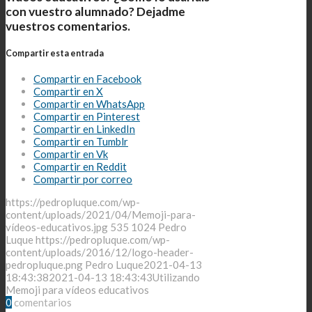
con vuestro alumnado? Dejadme
vuestros comentarios.
Compartir esta entrada
Compartir en Facebook
Compartir en X
Compartir en WhatsApp
Compartir en Pinterest
Compartir en LinkedIn
Compartir en Tumblr
Compartir en Vk
Compartir en Reddit
Compartir por correo
https://pedropluque.com/wp-
content/uploads/2021/04/Memoji-para-
vídeos-educativos.jpg
535
1024
Pedro
Luque
https://pedropluque.com/wp-
content/uploads/2016/12/logo-header-
pedropluque.png
Pedro Luque
2021-04-13
18:43:38
2021-04-13 18:43:43
Utilizando
Memoji para vídeos educativos
0
comentarios