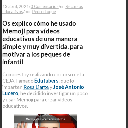
13 abril, 2021
/
0 Comentarios
/
en
Recursos
educativos
/
por
Pedro Luque
Os explico cómo he usado
Memoji para vídeos
educativos de una manera
simple y muy divertida, para
motivar a los peques de
infantil
Como estoy realizando un curso de la
CEJA, llamado
Edutubers
, que lo
imparten
Rosa Liarte
y
José Antonio
Lucero
, he decidido investigar un poco
y usar Memoji para crear vídeos
educativos.