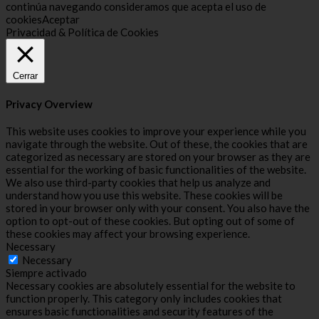
continúa navegando consideramos que acepta el uso de
cookies
Aceptar
Privacidad & Política de Cookies
Cerrar
Privacy Overview
This website uses cookies to improve your experience while you
navigate through the website. Out of these, the cookies that are
categorized as necessary are stored on your browser as they are
essential for the working of basic functionalities of the website.
We also use third-party cookies that help us analyze and
understand how you use this website. These cookies will be
stored in your browser only with your consent. You also have the
option to opt-out of these cookies. But opting out of some of
these cookies may affect your browsing experience.
Necessary
Necessary
Siempre activado
Necessary cookies are absolutely essential for the website to
function properly. This category only includes cookies that
ensures basic functionalities and security features of the