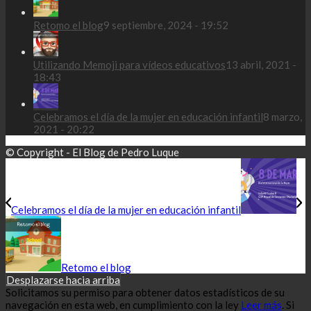
Retomo el blog
9 septiembre, 2024 - 19:52
Utilizando Memoji para vídeos educativos
13 abril, 2021 -
18:43
Celebramos el día de la mujer en educación infantil
8 marzo,
2021 - 20:22
© Copyright - El Blog de Pedro Luque
Celebramos el día de la mujer en educación infantil
Retomo el blog
Desplazarse hacia arriba
Solicitamos su permiso para obtener datos estadísticos de su
navegación en esta web, en cumplimiento con la ley
Leer más
. Si