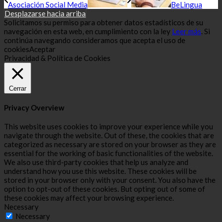
Asociación Social Media
BeLingua
Desplazarse hacia arriba
Solicitamos su permiso para obtener datos estadísticos de su
navegación en esta web, en cumplimiento con la ley
Leer más
. Si
continúa navegando consideramos que acepta el uso de
cookies
Aceptar
Privacidad & Política de Cookies
Cerrar
Privacy Overview
This website uses cookies to improve your experience while you
navigate through the website. Out of these, the cookies that are
categorized as necessary are stored on your browser as they are
essential for the working of basic functionalities of the website.
We also use third-party cookies that help us analyze and
understand how you use this website. These cookies will be
stored in your browser only with your consent. You also have the
option to opt-out of these cookies. But opting out of some of
these cookies may affect your browsing experience.
Necessary
Necessary