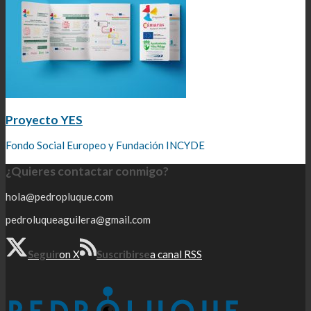
Proyecto YES
Fondo Social Europeo y Fundación INCYDE
¿Quieres contactar conmigo?
hola@pedropluque.com
pedroluqueaguilera@gmail.com
Seguir
on X
Suscribirse
a canal RSS