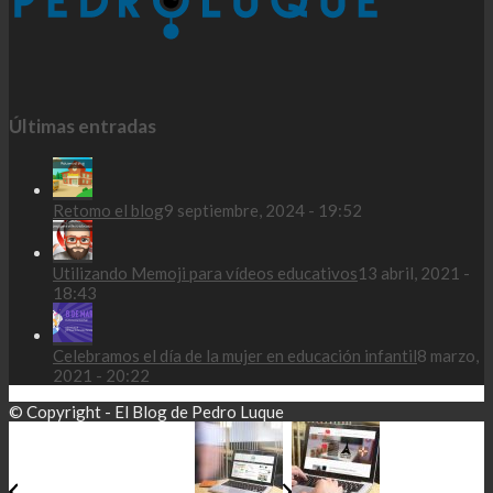
Últimas entradas
Retomo el blog
9 septiembre, 2024 - 19:52
Utilizando Memoji para vídeos educativos
13 abril, 2021 -
18:43
Celebramos el día de la mujer en educación infantil
8 marzo,
2021 - 20:22
© Copyright - El Blog de Pedro Luque