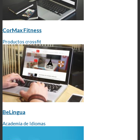
CorMax Fitness
Productos crossfit
BeLingua
Academia de Idiomas