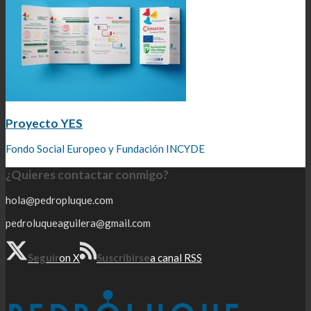
Proyecto YES
Fondo Social Europeo y Fundación INCYDE
¿Quieres contactar conmigo?
hola@pedropluque.com
pedroluqueaguilera@gmail.com
Seguir
on X
Suscribirse
a canal RSS