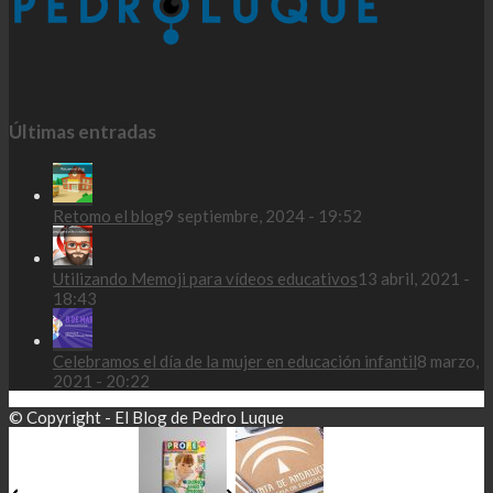
Últimas entradas
Retomo el blog
9 septiembre, 2024 - 19:52
Utilizando Memoji para vídeos educativos
13 abril, 2021 -
18:43
Celebramos el día de la mujer en educación infantil
8 marzo,
2021 - 20:22
© Copyright - El Blog de Pedro Luque