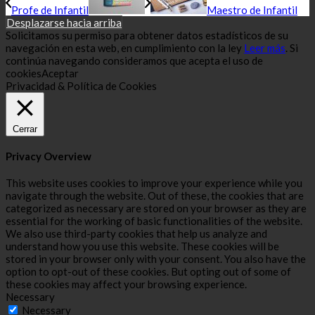
Profe de Infantil
Maestro de Infantil
Desplazarse hacia arriba
Solicitamos su permiso para obtener datos estadísticos de su
navegación en esta web, en cumplimiento con la ley
Leer más
. Si
continúa navegando consideramos que acepta el uso de
cookies
Aceptar
Privacidad & Política de Cookies
Cerrar
Privacy Overview
This website uses cookies to improve your experience while you
navigate through the website. Out of these, the cookies that are
categorized as necessary are stored on your browser as they are
essential for the working of basic functionalities of the website.
We also use third-party cookies that help us analyze and
understand how you use this website. These cookies will be
stored in your browser only with your consent. You also have the
option to opt-out of these cookies. But opting out of some of
these cookies may affect your browsing experience.
Necessary
Necessary