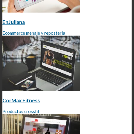
EnJuliana
Ecommerce menaje y repostería
CorMax Fitness
Productos crossfit