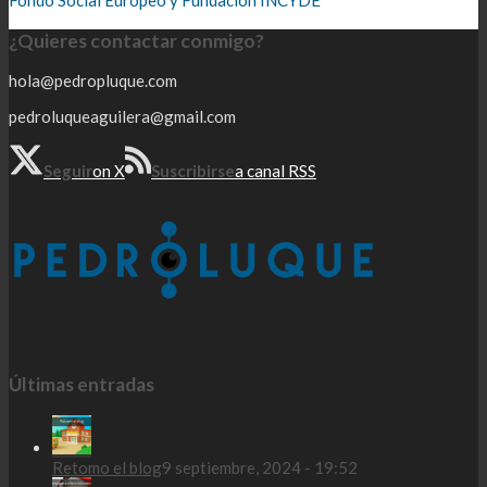
Fondo Social Europeo y Fundación INCYDE
¿Quieres contactar conmigo?
hola@pedropluque.com
pedroluqueaguilera@gmail.com
Seguir
on X
Suscribirse
a canal RSS
Últimas entradas
Retomo el blog
9 septiembre, 2024 - 19:52