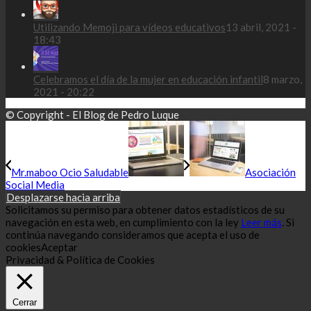
Utilizando Memoji para vídeos educativos
13 abril, 2021 -
18:43
Celebramos el día de la mujer en educación infantil
8 marzo,
2021 - 20:22
© Copyright - El Blog de Pedro Luque
Mr.maboo Ocio Saludable
Asociación
Social Media
Desplazarse hacia arriba
Solicitamos su permiso para obtener datos estadísticos de su
navegación en esta web, en cumplimiento con la ley
Leer más
. Si
continúa navegando consideramos que acepta el uso de
cookies
Aceptar
Privacidad & Política de Cookies
Cerrar